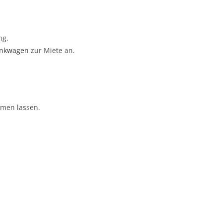
ng.
ankwagen
zur Miete an.
en lassen.